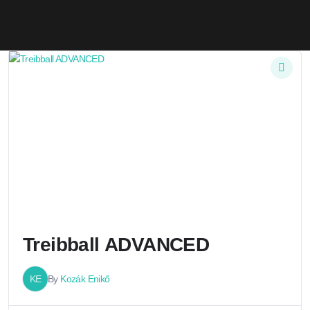
Treibball ADVANCED
KE
By
Kozák Enikő