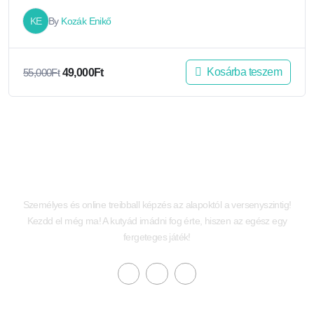
KE
By
Kozák Enikő
Kosárba teszem
55,000
Ft
49,000
Ft
Személyes és online treibball képzés az alapoktól a versenyszintig!
Kezdd el még ma! A kutyád imádni fog érte, hiszen az egész egy
fergeteges játék!