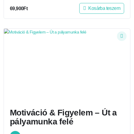
Kosárba teszem
69,900
Ft
Motiváció & Figyelem – Út a
pályamunka felé