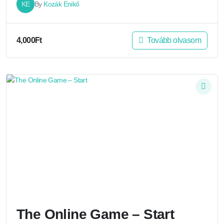
KE
By
Kozák Enikő
Tovább olvasom
4,000
Ft
The Online Game – Start