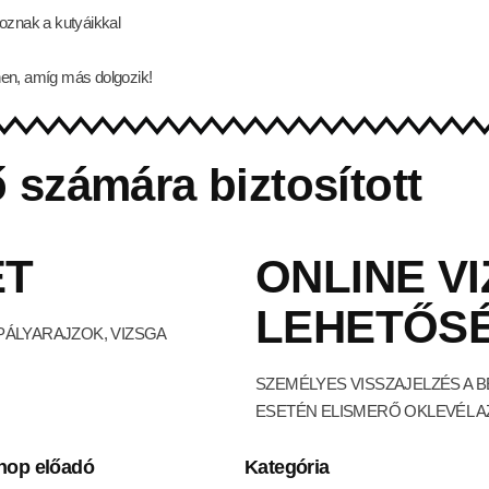
goznak a kutyáikkal
hen, amíg más dolgozik!
 számára biztosított
ET
ONLINE V
LEHETŐS
PÁLYARAJZOK, VIZSGA
SZEMÉLYES VISSZAJELZÉS A B
ESETÉN ELISMERŐ OKLEVÉL A
hop előadó
Kategória