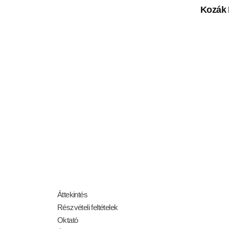
Kozák 
STARTOLJ EL!
JELENTKEZZ A WORKSHOPRA!
Áttekintés
Részvételi feltételek
Oktató