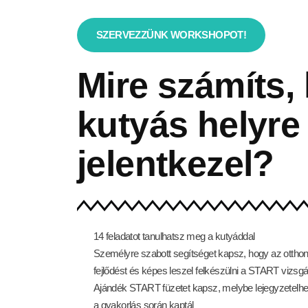
SZERVEZZÜNK WORKSHOPOT!
Mire számíts,
kutyás helyre
jelentkezel?
14 feladatot tanulhatsz meg a kutyáddal
Személyre szabott segítséget kapsz, hogy az ottho
fejlődést és képes leszel felkészülni a START vizsg
Ajándék START füzetet kapsz, melybe lejegyzetelhe
a gyakorlás során kaptál