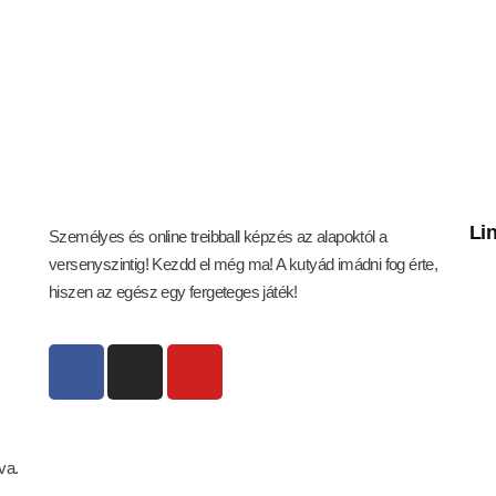
he Online Game
DVANCED
The Game ADVANCE
Li
Személyes és online treibball képzés az alapoktól a
versenyszintig! Kezdd el még ma! A kutyád imádni fog érte,
hiszen az egész egy fergeteges játék!
va.