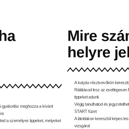
 ha
Mire szá
helyre je
A kutyás résztvevőkön keresztü
Rálátásod lesz az esetlegesen f
tippeket adunk
Végig tanulhatod és jegyzetelhe
ni gyakorlás meghozza a kívánt
START füzet
ára
A látottakon keresztül képes les
ted a személyes tippeket, melyeket
vizsgára!