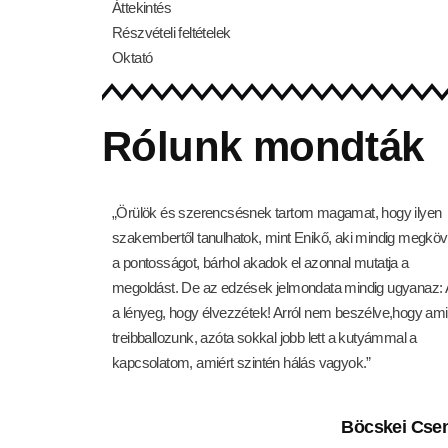
Áttekintés
Részvételi feltételek
Oktató
Rólunk mondták
„Örülök és szerencsésnek tartom magamat, hogy ilyen
szakembertől tanulhatok, mint Enikő, aki mindig megköve
a pontosságot, bárhol akadok el azonnal mutatja a
megoldást. De az edzések jelmondata mindig ugyanaz:
a lényeg, hogy élvezzétek! Arról nem beszélve,hogy ami
treibballozunk, azóta sokkal jobb lett a kutyámmal a
kapcsolatom, amiért szintén hálás vagyok.”
Böcskei Cse