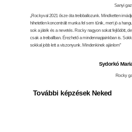
Sanyi gaz
„Rockyval 2021 ősze óta treibballozunk. Mindketten imádj
hihetetlen koncentrált munka fel sem tűnik, mert jó a hangu
sok a játék és a nevetés. Rocky nagyon sokat fejlődött, d
csak a treiballban. Érezhető a mindennapjainkban is. Sokk
sokkal jobb lett a viszonyunk. Mindenkinek ajánlom”
Sydorkó Mari
Rocky ga
További képzések Neked