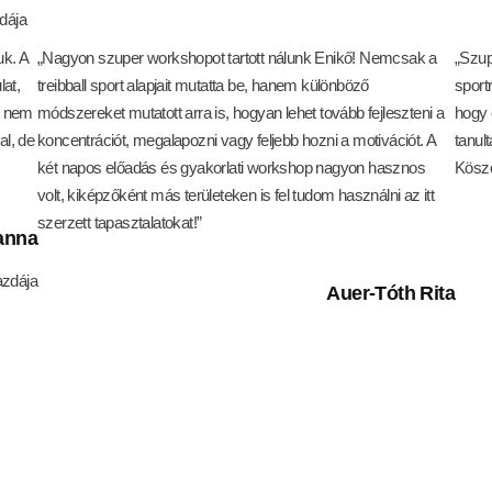
dája
uk. A
„Nagyon szuper workshopot tartott nálunk Enikő! Nemcsak a
„Szup
lat,
treibball sport alapjait mutatta be, hanem különböző
sport
e nem
módszereket mutatott arra is, hogyan lehet tovább fejleszteni a
hogy 
al, de
koncentrációt, megalapozni vagy feljebb hozni a motivációt. A
tanul
két napos előadás és gyakorlati workshop nagyon hasznos
Köszö
volt, kiképzőként más területeken is fel tudom használni az itt
szerzett tapasztalatokat!”
anna
zdája
Auer-Tóth Rita