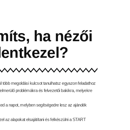
míts, ha nézői
lentkezel?
l több megoldási kulcsot tanulhatsz egyazon feladathoz
elmerülő problémákra és felvezetői bakikra, melyekre
ted a napot, melyben segítségedre lesz az ajándék
zel az alapokat elsajátítani és felkészülni a START