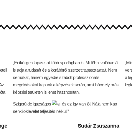
„Enikő igen tapasztalt több sportágban is. Mi több, valóban át
„Min
teli
is adja a tudását és a korábbról szerzett tapasztalatait. Nem
ver
sémákat, hanem egyedre szabott professzionális
a l
 Az
megoldásokat kapunk a képzések során, amit bármely más
leg
óta
képzési területen is lehet hasznosítani.
Szigorú de igazságos
és ez így van jól. Nála nem kap
senki oklevelet teljesítés nélkül.”
nge
Sudár Zsuszanna