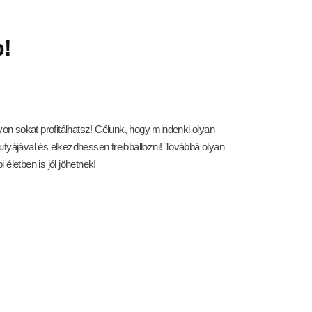
!
n sokat profitálhatsz! Célunk, hogy mindenki olyan
utyájával és elkezdhessen treibballozni! Továbbá olyan
életben is jól jöhetnek!