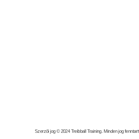
The Online Game
T
START
A
Szerzői jog © 2024 Treibball Training. Minden jog fenntart