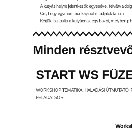
A kutyás helyre jelentkezők egyesével, felváltva dol
Cél, hogy egymás munkájából is tudjatok tanulni
Kérjük, biztosíts a kutyádnak egy boxot, melyben pi
Minden résztvevő
START WS FÜZ
WORKSHOP TEMATIKA, HALADÁSI ÚTMUTATÓ, 
FELADATSOR
Works