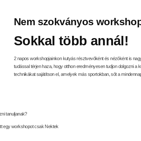
Nem szokványos workshop
Sokkal több annál!
2 napos workshopjainkon kutyás résztvevőként és nézőként is nagyo
tudással térjen haza, hogy otthon eredményesen tudjon dolgozni a k
technikákat sajátítson el, amelyek más sportokban, sőt a mindennapi 
zni tanuljanak?
ütt egy workshopot csak Nektek