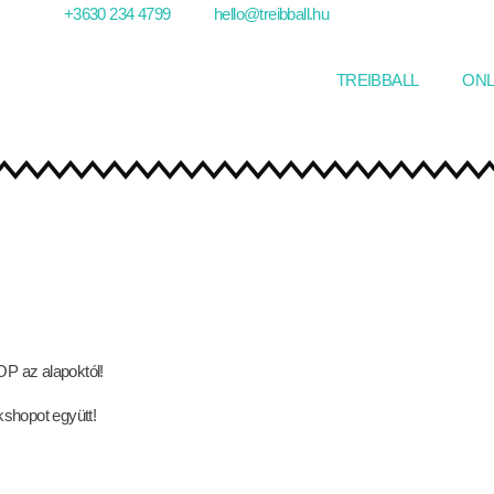
+3630 234 4799
hello@treibball.hu
TREIBBALL
ONL
P az alapoktól!
shopot együtt!