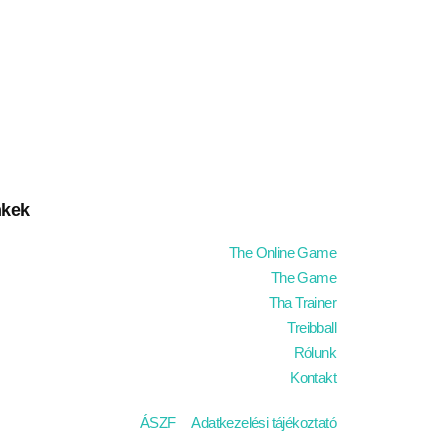
D
The Game START
nkek
The Online Game
The Game
Tha Trainer
Treibball
Rólunk
Kontakt
ÁSZF
Adatkezelési tájékoztató