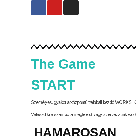
The Game
START
Személyes, gyakorlatközpontú treibball kezdő WORKSHO
Válaszd ki a számodra megfelelőt vagy szervezzünk work
HAMAROSAN