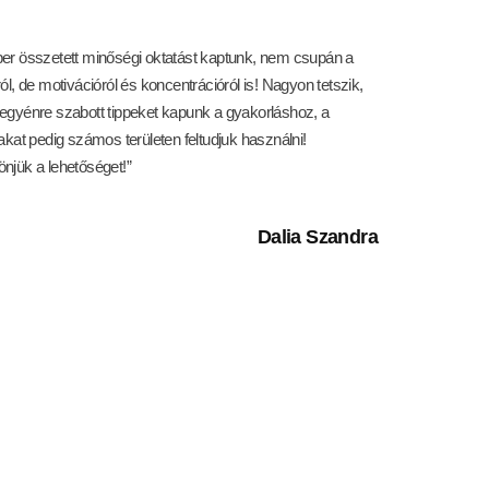
er összetett minőségi oktatást kaptunk, nem csupán a
ról, de motivációról és koncentrációról is! Nagyon tetszik,
egyénre szabott tippeket kapunk a gyakorláshoz, a
takat pedig számos területen feltudjuk használni!
njük a lehetőséget!”
Dalia Szandra