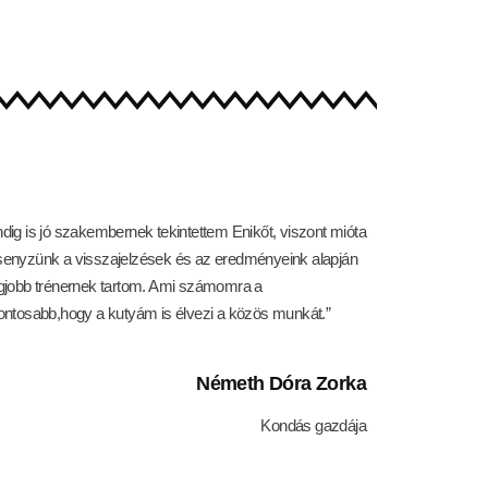
dig is jó szakembernek tekintettem Enikőt, viszont mióta
senyzünk a visszajelzések és az eredményeink alapján
egjobb trénernek tartom. Ami számomra a
fontosabb,hogy a kutyám is élvezi a közös munkát.”
Németh Dóra Zorka
Kondás gazdája